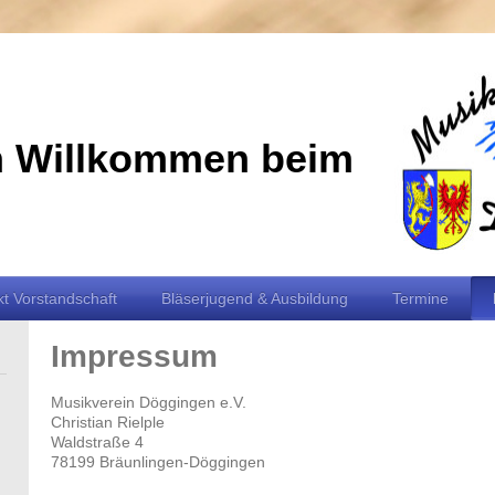
h Willkommen beim
t Vorstandschaft
Bläserjugend & Ausbildung
Termine
Impressum
Musikverein Döggingen e.V.
Christian Rielple
Waldstraße 4
78199 Bräunlingen-Döggingen